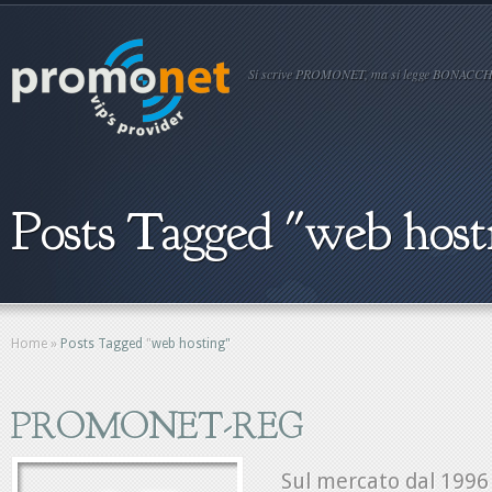
Si scrive PROMONET, ma si legge BONACCH
Posts Tagged "web host
Home
»
Posts Tagged
"
web hosting"
PROMONET-REG
Sul mercato dal 19