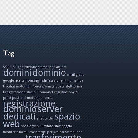
Tag
550 5.7.1
costruzione stampi per lamiere
domini
dominio
email gratis
google ricerca
housing
indicizzazione
Jin Ju
mail da
tiscali.it
motori di ricerca
pianista
posta elettronica
Progettazione stampi
Promonet
registrazione ai
primi posti nei motori di ricerca
registrazione
dominio
server
dedicati
spazio
sitebuilder
web
spazio web illimitato
stampaggio
minuterie metalliche
stampi per lamiera
Stampi per
trasferimento