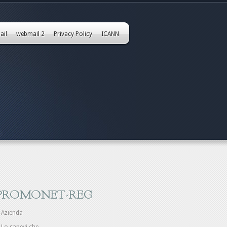
ail
webmail 2
Privacy Policy
ICANN
PROMONET-REG
Azienda