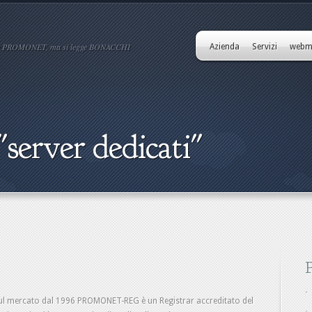
ve PROMONET, ma si legge BONACCHI
Azienda
Servizi
webm
server dedicati"
ul mercato dal 1996 PROMONET-REG è un Registrar accreditato del