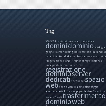
Tag
550 5.7.1
costruzione stampi per lamiere
domini
dominio
email grat
google ricerca
housing
indicizzazione
Jin Ju
mail d
tiscali.it
motori di ricerca
pianista
posta elettronica
Progettazione stampi
Promonet
registrazione ai
primi posti nei motori di ricerca
registrazione
dominio
server
dedicati
spazio
sitebuilder
web
spazio web illimitato
stampaggio
minuterie metalliche
stampi per lamiera
Stampi per
trasferimento
lamiere
Tiscali
dominio
web