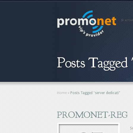
Si scri
Posts Tagged "
Home
»
Posts Tagged
"
server dedicati"
PROMONET-REG
S