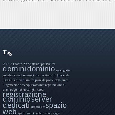
Tag
550 5.7.1
costruzione stampi per lamiere
domini
dominio
email gratis
google ricerca
housing
indicizzazione
Jin Ju
mail da
tiscali.it
motori di ricerca
pianista
posta elettronica
Progettazione stampi
Promonet
registrazione ai
primi posti nei motori di ricerca
registrazione
dominio
server
dedicati
spazio
sitebuilder
web
spazio web illimitato
stampaggio