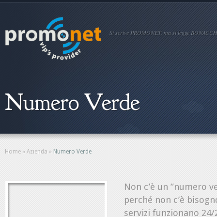
Si scrive PROMONET, ma si legge BONACCH
Numero Verde
Home
»
Azienda
»
Numero Verde
Non c’è un “numero ve
perché non c’è bisogno
servizi funzionano 24/