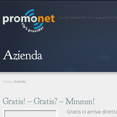
Si scrive PROMONET, ma si legge BONACCH
Azienda
Home
»
Azienda
Gratis! – Gratis? – Mmmm!
Gratis ci arriva diret