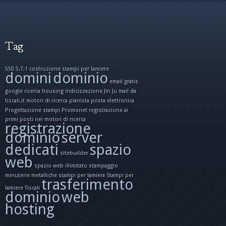
Tag
550 5.7.1
costruzione stampi per lamiere
domini
dominio
email gratis
google ricerca
housing
indicizzazione
Jin Ju
mail da
tiscali.it
motori di ricerca
pianista
posta elettronica
Progettazione stampi
Promonet
registrazione ai
primi posti nei motori di ricerca
registrazione
dominio
server
dedicati
spazio
sitebuilder
web
spazio web illimitato
stampaggio
minuterie metalliche
stampi per lamiera
Stampi per
trasferimento
lamiere
Tiscali
dominio
web
hosting